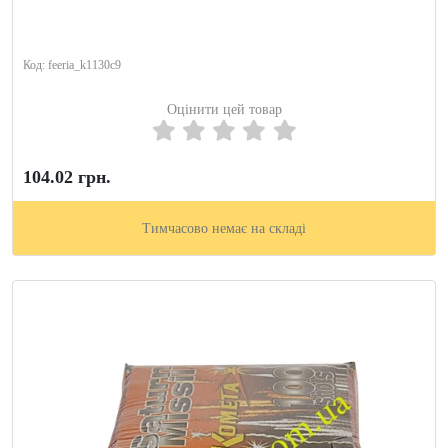
Код: feeria_k1130c9
Оцінити цей товар
104.02 грн.
Тимчасово немає на складі