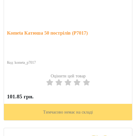
Kometa Катюша 50 пострілів (P7017)
Код: kometa_p7017
Оцінити цей товар
101.85 грн.
Тимчасово немає на складі