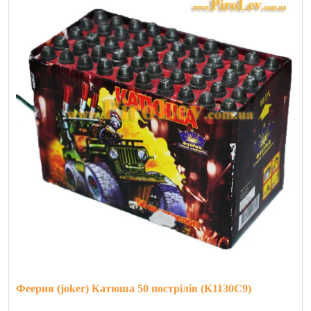
Феерия (joker) Катюша 50 пострілів (K1130C9)