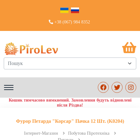
+38 (067) 984 8352
Пошук
Кошик тимчасово вимкнений. Замовлення будуть відновлені
після Різдва!
Фурор Петарда "Корсар" Пачка 12 Шт. (K0204)
Інтернет-Магазин
Побутова Піротехніка
Петарди