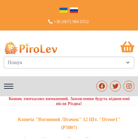
+38 (067) 984 8352
Пошук
Кошик тимчасово вимкнений. Замовлення будуть відновлені
після Різдва!
Kometa "Вогняний Літачок" 12 Шт. "Drone1"
(P5007)