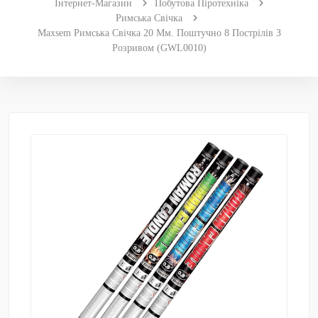
Інтернет-Магазин
Побутова Піротехніка
Римська Свічка
Maxsem Римська Свічка 20 Мм. Поштучно 8 Пострілів З
Розривом (GWL0010)