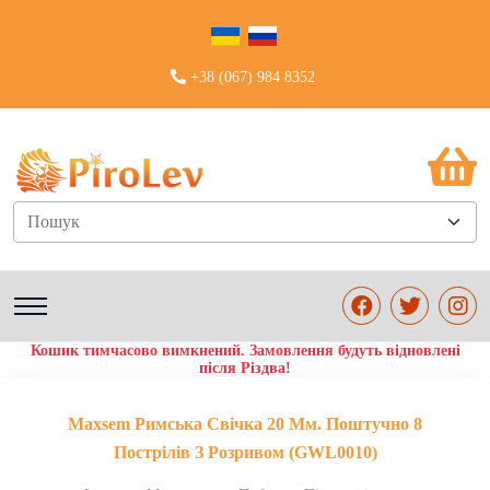
+38 (067) 984 8352
Пошук
Кошик тимчасово вимкнений. Замовлення будуть відновлені
після Різдва!
Maxsem Римська Свічка 20 Мм. Поштучно 8
Пострілів З Розривом (GWL0010)